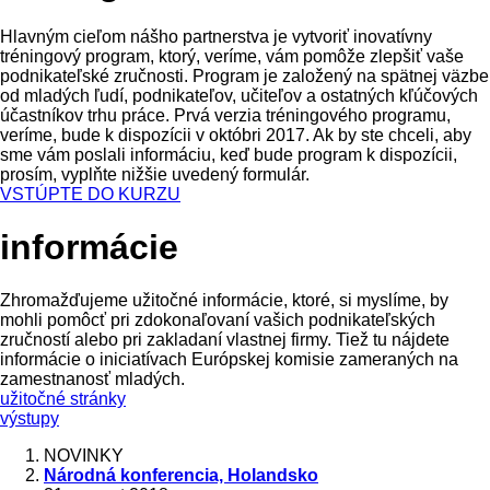
Hlavným cieľom nášho partnerstva je vytvoriť inovatívny
tréningový program, ktorý, veríme, vám pomôže zlepšiť vaše
podnikateľské zručnosti. Program je založený na spätnej väzbe
od mladých ľudí, podnikateľov, učiteľov a ostatných kľúčových
účastníkov trhu práce. Prvá verzia tréningového programu,
veríme, bude k dispozícii v októbri 2017. Ak by ste chceli, aby
sme vám poslali informáciu, keď bude program k dispozícii,
prosím, vyplňte nižšie uvedený formulár.
VSTÚPTE DO KURZU
informácie
Zhromažďujeme užitočné informácie, ktoré, si myslíme, by
mohli pomôcť pri zdokonaľovaní vašich podnikateľských
zručností alebo pri zakladaní vlastnej firmy. Tiež tu nájdete
informácie o iniciatívach Európskej komisie zameraných na
zamestnanosť mladých.
užitočné stránky
výstupy
NOVINKY
Národná konferencia, Holandsko