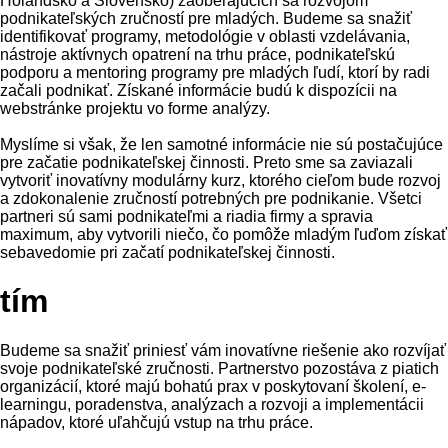
Holandsko a Slovensko) zaoberajúcich sa rozvojom
podnikateľských zručností pre mladých. Budeme sa snažiť
identifikovať programy, metodológie v oblasti vzdelávania,
nástroje aktívnych opatrení na trhu práce, podnikateľskú
podporu a mentoring programy pre mladých ľudí, ktorí by radi
začali podnikať. Získané informácie budú k dispozícii na
webstránke projektu vo forme analýzy.
Myslíme si však, že len samotné informácie nie sú postačujúce
pre začatie podnikateľskej činnosti. Preto sme sa zaviazali
vytvoriť inovatívny modulárny kurz, ktorého cieľom bude rozvoj
a zdokonalenie zručností potrebných pre podnikanie. Všetci
partneri sú sami podnikateľmi a riadia firmy a spravia
maximum, aby vytvorili niečo, čo pomôže mladým ľuďom získať
sebavedomie pri začatí podnikateľskej činnosti.
tím
Budeme sa snažiť priniesť vám inovatívne riešenie ako rozvíjať
svoje podnikateľské zručnosti. Partnerstvo pozostáva z piatich
organizácií, ktoré majú bohatú prax v poskytovaní školení, e-
learningu, poradenstva, analýzach a rozvoji a implementácii
nápadov, ktoré uľahčujú vstup na trhu práce.