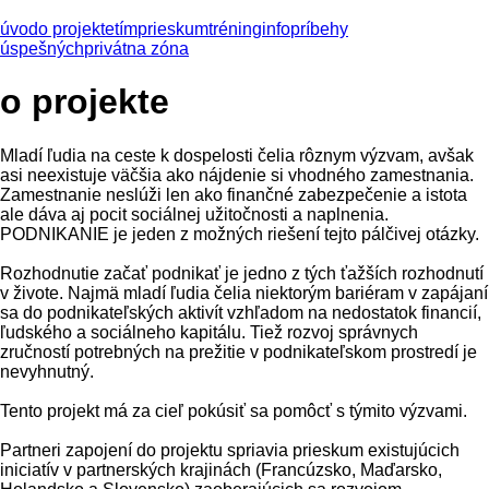
úvod
o projekte
tím
prieskum
tréning
info
príbehy
úspešných
privátna zóna
o projekte
Mladí ľudia na ceste k dospelosti čelia rôznym výzvam, avšak
asi neexistuje väčšia ako nájdenie si vhodného zamestnania.
Zamestnanie neslúži len ako finančné zabezpečenie a istota
ale dáva aj pocit sociálnej užitočnosti a naplnenia.
PODNIKANIE je jeden z možných riešení tejto pálčivej otázky.
Rozhodnutie začať podnikať je jedno z tých ťažších rozhodnutí
v živote. Najmä mladí ľudia čelia niektorým bariéram v zapájaní
sa do podnikateľských aktivít vzhľadom na nedostatok financií,
ľudského a sociálneho kapitálu. Tiež rozvoj správnych
zručností potrebných na prežitie v podnikateľskom prostredí je
nevyhnutný.
Tento projekt má za cieľ pokúsiť sa pomôcť s týmito výzvami.
Partneri zapojení do projektu spriavia prieskum existujúcich
iniciatív v partnerských krajinách (Francúzsko, Maďarsko,