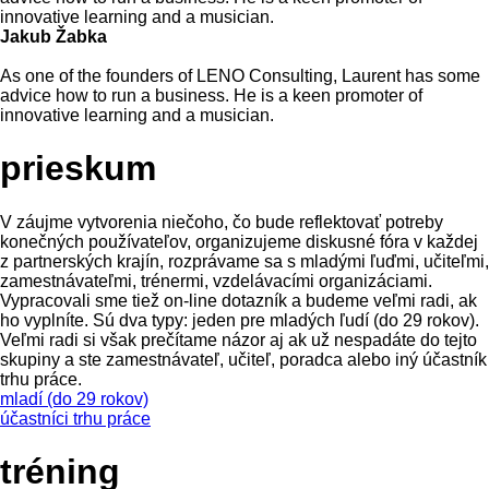
innovative learning and a musician.
Jakub Žabka
As one of the founders of LENO Consulting, Laurent has some
advice how to run a business. He is a keen promoter of
innovative learning and a musician.
prieskum
V záujme vytvorenia niečoho, čo bude reflektovať potreby
konečných používateľov, organizujeme diskusné fóra v každej
z partnerských krajín, rozprávame sa s mladými ľuďmi, učiteľmi,
zamestnávateľmi, trénermi, vzdelávacími organizáciami.
Vypracovali sme tiež on-line dotazník a budeme veľmi radi, ak
ho vyplníte. Sú dva typy: jeden pre mladých ľudí (do 29 rokov).
Veľmi radi si však prečítame názor aj ak už nespadáte do tejto
skupiny a ste zamestnávateľ, učiteľ, poradca alebo iný účastník
trhu práce.
mladí (do 29 rokov)
účastníci trhu práce
tréning